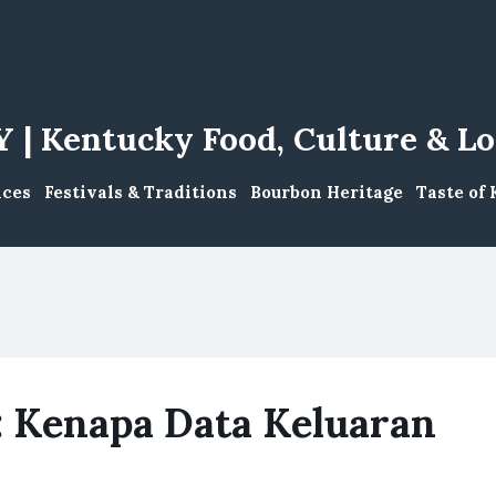
Y | Kentucky Food, Culture & Lo
ices
Festivals & Traditions
Bourbon Heritage
Taste of
: Kenapa Data Keluaran