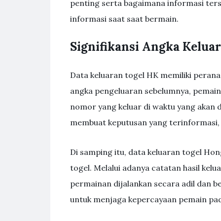
penting serta bagaimana informasi te
informasi saat saat bermain.
Signifikansi Angka Kelua
Data keluaran togel HK memiliki peran
angka pengeluaran sebelumnya, pemain
nomor yang keluar di waktu yang akan 
membuat keputusan yang terinformasi, 
Di samping itu, data keluaran togel H
togel. Melalui adanya catatan hasil ke
permainan dijalankan secara adil dan be
untuk menjaga kepercayaan pemain pada