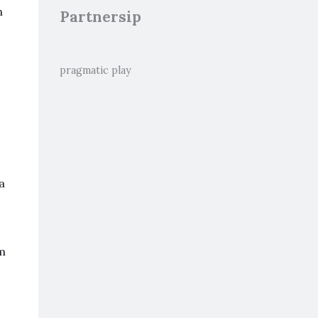
n
Partnersip
pragmatic play
a
m