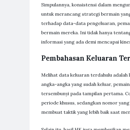
Simpulannya, konsistensi dalam mengu
untuk merancang strategi bermain yan
terhadap data-data pengeluaran, pema
bermain mereka. Ini tidak hanya tenta
informasi yang ada demi mencapai kinerj
Pembahasan Keluaran Te
Melihat data keluaran terdahulu adala
angka-angka yang sudah keluar, pemai
tersembunyi pada tampilan pertama. Con
periode khusus, sedangkan nomor yang l
membuat taktik yang lebih baik saat me
Selain itu, hasil HK juga memberikan 