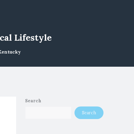
cal Lifestyle
 Kentucky
Search
Search