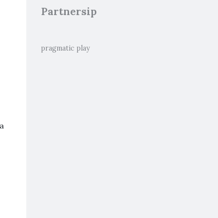
Partnersip
pragmatic play
a