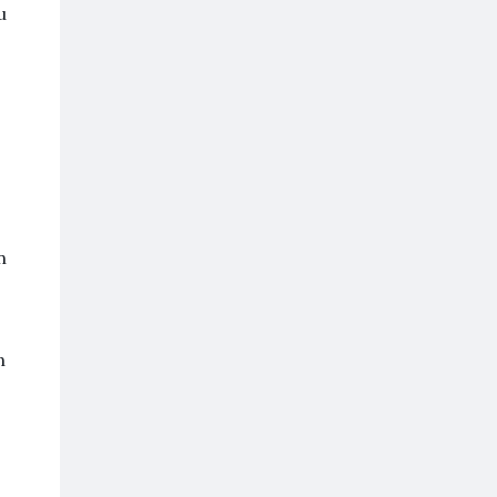
u
n
n