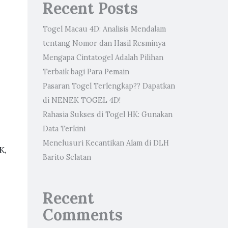
Recent Posts
Togel Macau 4D: Analisis Mendalam
.
tentang Nomor dan Hasil Resminya
Mengapa Cintatogel Adalah Pilihan
Terbaik bagi Para Pemain
Pasaran Togel Terlengkap?? Dapatkan
di NENEK TOGEL 4D!
Rahasia Sukses di Togel HK: Gunakan
Data Terkini
Menelusuri Kecantikan Alam di DLH
K,
Barito Selatan
Recent
Comments