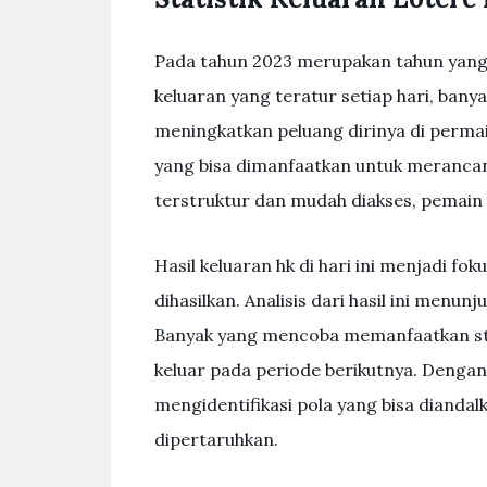
Pada tahun 2023 merupakan tahun yang 
keluaran yang teratur setiap hari, bany
meningkatkan peluang dirinya di perma
yang bisa dimanfaatkan untuk merancan
terstruktur dan mudah diakses, pemain k
Hasil keluaran hk di hari ini menjadi f
dihasilkan. Analisis dari hasil ini menu
Banyak yang mencoba memanfaatkan sta
keluar pada periode berikutnya. Denga
mengidentifikasi pola yang bisa diand
dipertaruhkan.