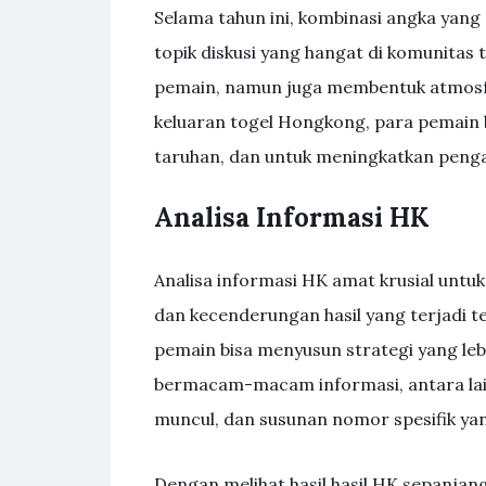
Selama tahun ini, kombinasi angka yan
topik diskusi yang hangat di komunitas 
pemain, namun juga membentuk atmosfer
keluaran togel Hongkong, para pemain 
taruhan, dan untuk meningkatkan peng
Analisa Informasi HK
Analisa informasi HK amat krusial unt
dan kecenderungan hasil yang terjadi te
pemain bisa menyusun strategi yang leb
bermacam-macam informasi, antara lain
muncul, dan susunan nomor spesifik yan
Dengan melihat hasil hasil HK sepanjang