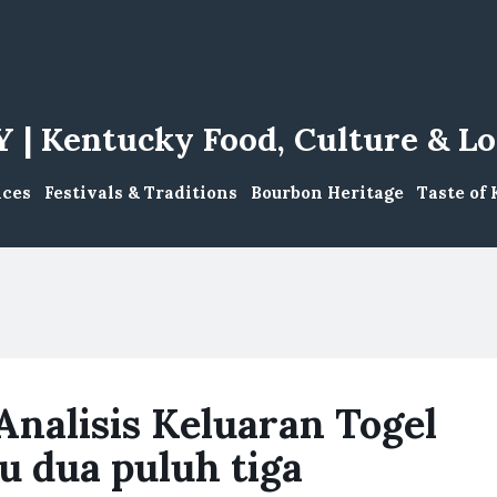
Y | Kentucky Food, Culture & Lo
ices
Festivals & Traditions
Bourbon Heritage
Taste of
Analisis Keluaran Togel
u dua puluh tiga