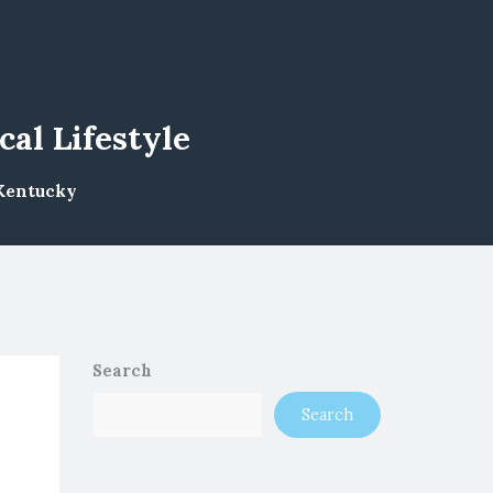
cal Lifestyle
 Kentucky
Search
Search