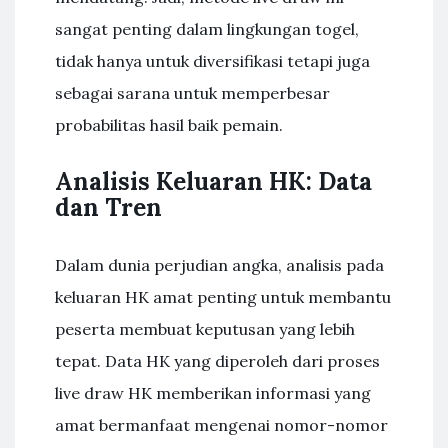
sangat penting dalam lingkungan togel,
tidak hanya untuk diversifikasi tetapi juga
sebagai sarana untuk memperbesar
probabilitas hasil baik pemain.
Analisis Keluaran HK: Data
dan Tren
Dalam dunia perjudian angka, analisis pada
keluaran HK amat penting untuk membantu
peserta membuat keputusan yang lebih
tepat. Data HK yang diperoleh dari proses
live draw HK memberikan informasi yang
amat bermanfaat mengenai nomor-nomor