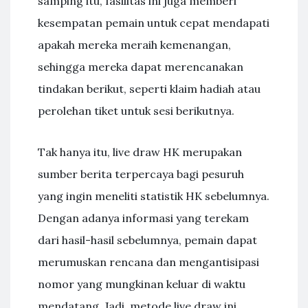
samping itu, fasilitas ini juga memberi
kesempatan pemain untuk cepat mendapati
apakah mereka meraih kemenangan,
sehingga mereka dapat merencanakan
tindakan berikut, seperti klaim hadiah atau
perolehan tiket untuk sesi berikutnya.
Tak hanya itu, live draw HK merupakan
sumber berita terpercaya bagi pesuruh
yang ingin meneliti statistik HK sebelumnya.
Dengan adanya informasi yang terekam
dari hasil-hasil sebelumnya, pemain dapat
merumuskan rencana dan mengantisipasi
nomor yang mungkinan keluar di waktu
mendatang. Jadi, metode live draw ini