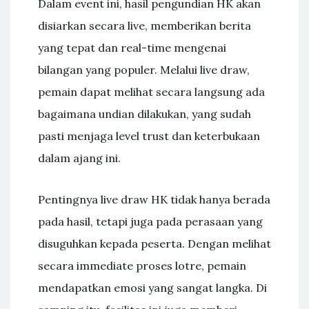
Dalam event ini, hasil pengundian HK akan
disiarkan secara live, memberikan berita
yang tepat dan real-time mengenai
bilangan yang populer. Melalui live draw,
pemain dapat melihat secara langsung ada
bagaimana undian dilakukan, yang sudah
pasti menjaga level trust dan keterbukaan
dalam ajang ini.
Pentingnya live draw HK tidak hanya berada
pada hasil, tetapi juga pada perasaan yang
disuguhkan kepada peserta. Dengan melihat
secara immediate proses lotre, pemain
mendapatkan emosi yang sangat langka. Di